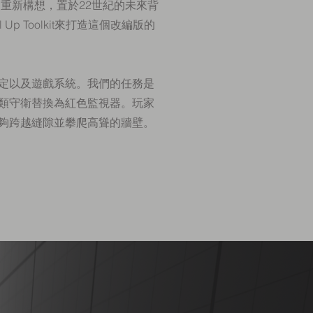
d》重新構想，置於22世紀的未來背
p Toolkit來打造這個改編版的
定以及遊戲系統。我們的任務是
類守衛替換為紅色監視器。玩家
夠跨越縫隙並攀爬高聳的牆壁。