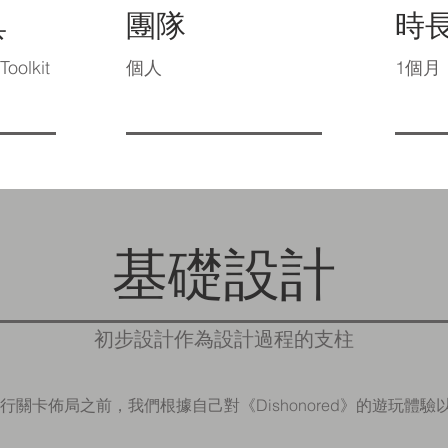
具
團隊
時
Toolkit
個人
1個月
基礎設計
初步設計作為設計過程的支柱
ne中進行關卡佈局之前，我們根據自己對
《Dishonored》
的遊玩體驗以及L