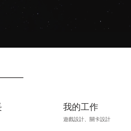
長
我的工作
遊戲設計、關卡設計